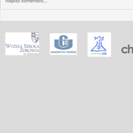
Napisz komentarz...
What you can learn from test
The long-ter
tube babies
CRISPR